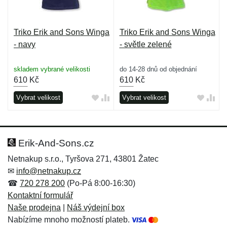
Triko Erik and Sons Winga
Triko Erik and Sons Winga
- navy
- světle zelené
skladem vybrané velikosti
do 14-28 dnů od objednání
610
Kč
610
Kč
Vybrat velikost
Vybrat velikost
Erik-And-Sons.cz
Netnakup s.r.o., Tyršova 271, 43801 Žatec
✉
info@netnakup.cz
☎
720 278 200
(Po-Pá 8:00-16:30)
Kontaktní formulář
Naše prodejna
|
Náš výdejní box
Nabízíme mnoho možností plateb.