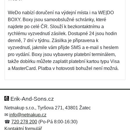
WeDo nabízí doručení na výdejní místa i na WE|DO
BOXY. Boxy jsou samoobslužné schránky, které
najdete po celé ČR. Slouží k bezkontaktnímu a
rychlému vyzvednutí zásilek. Dostupné 24 jsou hodin
denně, 7 dní v týdnu. Zásilka je připravena k
vyzvednutí, jakmile vám přijde SMS a e-mail s heslem
pro vydání. Boxy jsou vybaveny platební terminálem,
takže dobírku můžete zaplatit platební kartou typu Visa
a MasterCard. Platba v hotovosti bohužel není možná.
Erik-And-Sons.cz
Netnakup s.r.o., Tyršova 271, 43801 Žatec
✉
info@netnakup.cz
☎
720 278 200
(Po-Pá 8:00-16:30)
Kontaktní formulář