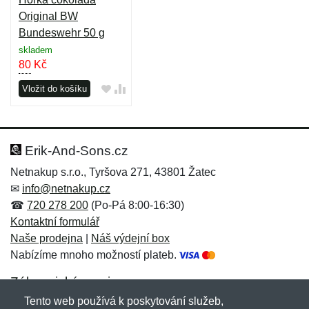
Original BW
Bundeswehr 50 g
skladem
80
Kč
Vložit do košíku
Erik-And-Sons.cz
Netnakup s.r.o., Tyršova 271, 43801 Žatec
✉
info@netnakup.cz
☎
720 278 200
(Po-Pá 8:00-16:30)
Kontaktní formulář
Naše prodejna
|
Náš výdejní box
Nabízíme mnoho možností plateb.
Zákaznický servis
Tento web používá k poskytování služeb,
Novinky emailem