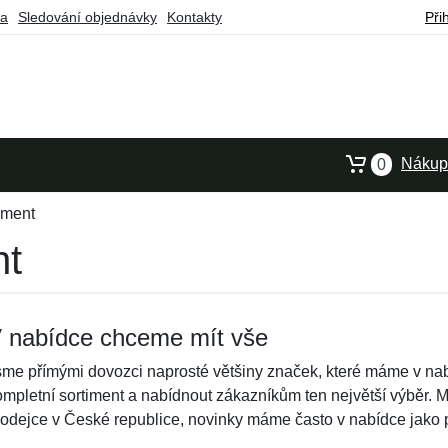
ba
Sledování objednávky
Kontakty
Při
Nákupn
0
iment
nt
 nabídce chceme mít vše
sme přímými dovozci naprosté většiny značek, které máme v nab
ompletní sortiment a nabídnout zákazníkům ten největší výběr. 
rodejce v České republice, novinky máme často v nabídce jako p