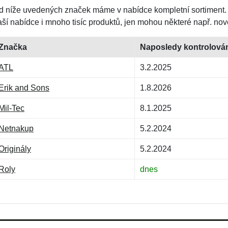
d níže uvedených značek máme v nabídce kompletní sortiment.
aší nabídce i mnoho tisíc produktů, jen mohou některé např. nov
Značka
Naposledy kontrolová
ATL
3.2.2025
Erik and Sons
1.8.2026
Mil-Tec
8.1.2025
Netnakup
5.2.2024
Originály
5.2.2024
Roly
dnes