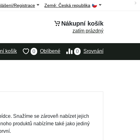
hlášení/Registrace
Země:
Česká republika
Nákupní košík
zatím prázdný
í košík
Oblíbené
Srovnání
0
0
ídce. Snažíme se zároveň nabízet jejich
Mnoho produktů nabízíme také jako jediný
rvní.