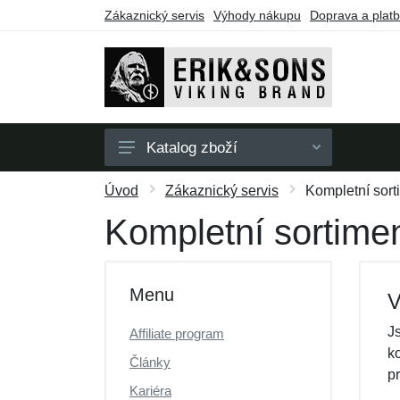
Zákaznický servis
Výhody nákupu
Doprava a plat
Katalog zboží
Pánské
Úvod
Zákaznický servis
Kompletní sort
Dámské
Kompletní sortime
Doplňky
Dárkové poukazy
Menu
V
Výprodej
J
Affiliate program
k
Články
p
Kariéra