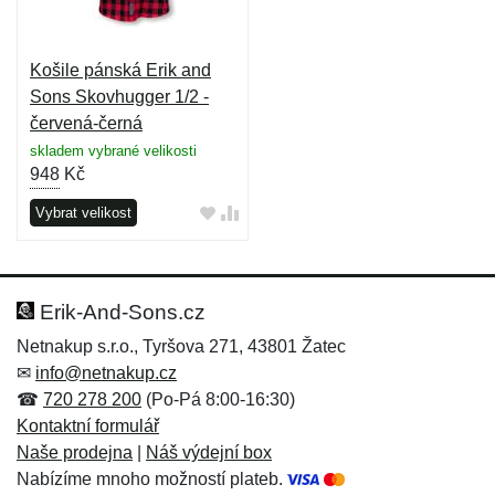
Košile pánská Erik and
Sons Skovhugger 1/2 -
červená-černá
skladem vybrané velikosti
948
Kč
Vybrat velikost
Erik-And-Sons.cz
Netnakup s.r.o., Tyršova 271, 43801 Žatec
✉
info@netnakup.cz
☎
720 278 200
(Po-Pá 8:00-16:30)
Kontaktní formulář
Naše prodejna
|
Náš výdejní box
Nabízíme mnoho možností plateb.