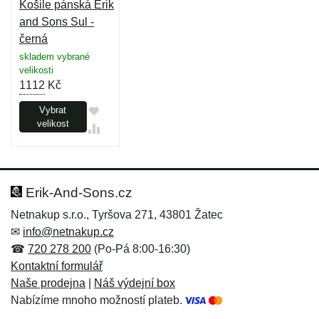
Košile pánská Erik
and Sons Sul -
černá
skladem vybrané
velikosti
1112
Kč
Vybrat
velikost
Erik-And-Sons.cz
Netnakup s.r.o., Tyršova 271, 43801 Žatec
✉
info@netnakup.cz
☎
720 278 200
(Po-Pá 8:00-16:30)
Kontaktní formulář
Naše prodejna
|
Náš výdejní box
Nabízíme mnoho možností plateb.