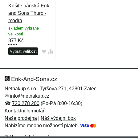
Košile pánská Erik
and Sons Thuro -
modrá
skladem vybrané
velikosti
877
Kč
Vybrat velikost
Erik-And-Sons.cz
Netnakup s.r.o., Tyršova 271, 43801 Žatec
✉
info@netnakup.cz
☎
720 278 200
(Po-Pá 8:00-16:30)
Kontaktní formulář
Naše prodejna
|
Náš výdejní box
Nabízíme mnoho možností plateb.
Zákaznický servis