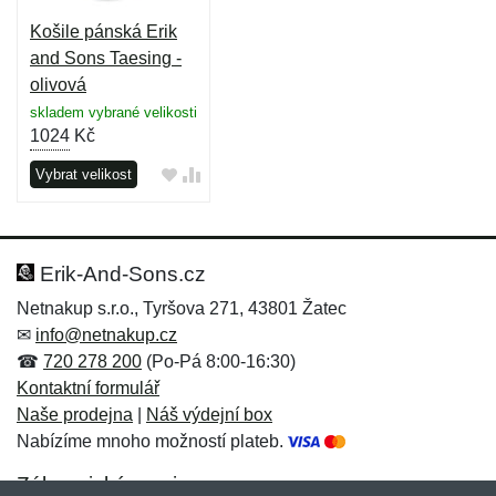
Košile pánská Erik
and Sons Taesing -
olivová
skladem vybrané velikosti
1024
Kč
Vybrat velikost
Erik-And-Sons.cz
Netnakup s.r.o., Tyršova 271, 43801 Žatec
✉
info@netnakup.cz
☎
720 278 200
(Po-Pá 8:00-16:30)
Kontaktní formulář
Naše prodejna
|
Náš výdejní box
Nabízíme mnoho možností plateb.
Zákaznický servis