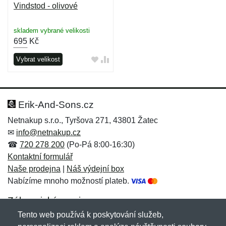
Vindstod - olivové
skladem vybrané velikosti
695
Kč
Vybrat velikost
Erik-And-Sons.cz
Netnakup s.r.o., Tyršova 271, 43801 Žatec
✉
info@netnakup.cz
☎
720 278 200
(Po-Pá 8:00-16:30)
Kontaktní formulář
Naše prodejna
|
Náš výdejní box
Nabízíme mnoho možností plateb.
Zákaznický servis
Tento web používá k poskytování služeb,
Novinky emailem