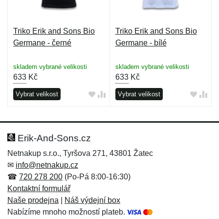
Triko Erik and Sons Bio
Triko Erik and Sons Bio
Germane - černé
Germane - bílé
skladem vybrané velikosti
skladem vybrané velikosti
633
Kč
633
Kč
Vybrat velikost
Vybrat velikost
Erik-And-Sons.cz
Netnakup s.r.o., Tyršova 271, 43801 Žatec
✉
info@netnakup.cz
☎
720 278 200
(Po-Pá 8:00-16:30)
Kontaktní formulář
Naše prodejna
|
Náš výdejní box
Nabízíme mnoho možností plateb.