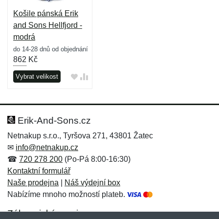
Košile pánská Erik
and Sons Hellfjord -
modrá
do 14-28 dnů od objednání
862
Kč
Vybrat velikost
Erik-And-Sons.cz
Netnakup s.r.o., Tyršova 271, 43801 Žatec
✉
info@netnakup.cz
☎
720 278 200
(Po-Pá 8:00-16:30)
Kontaktní formulář
Naše prodejna
|
Náš výdejní box
Nabízíme mnoho možností plateb.
Zákaznický servis