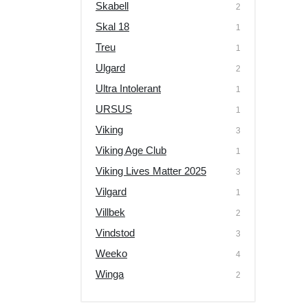
Skabell
2
Skal 18
1
Treu
1
Ulgard
2
Ultra Intolerant
1
URSUS
1
Viking
3
Viking Age Club
1
Viking Lives Matter 2025
3
Vilgard
1
Villbek
2
Vindstod
3
Weeko
4
Winga
2