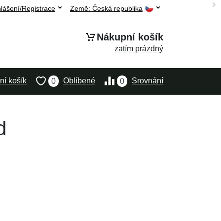
hlášení/Registrace
Země:
Česká republika
Nákupní košík
zatím prázdný
í košík
Oblíbené
Srovnání
0
0
d