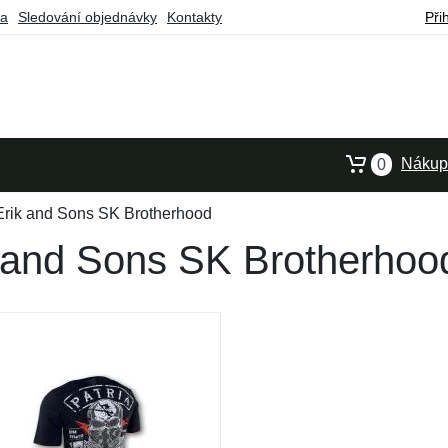
ba
Sledování objednávky
Kontakty
Při
Nákupn
0
Erik and Sons SK Brotherhood
k and Sons SK Brotherhoo