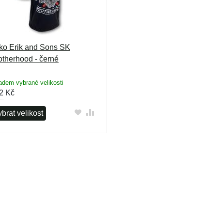
iko Erik and Sons SK
otherhood - černé
adem vybrané velikosti
2
Kč
brat velikost