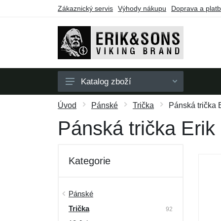
Zákaznický servis
Výhody nákupu
Doprava a plat
Katalog zboží
Pánské
Úvod
Pánské
Trička
Pánská trička 
Dámské
Pánská trička Eri
Doplňky
Dárkové poukazy
Kategorie
Výprodej
Pánské
Trička
92