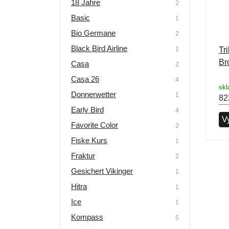
18 Jahre
2
Basic
1
Bio Germane
2
Black Bird Airline
1
Tr
Br
Casa
2
Casa 26
4
skl
Donnerwetter
1
82
Early Bird
4
Vy
Favorite Color
2
Fiske Kurs
1
Fraktur
2
Gesichert Vikinger
1
Hitra
1
Ice
1
Kompass
5