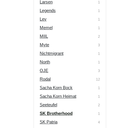
Larsen
1
Legends
1
Lev
1
Memel
1
MIIL
2
Myte
3
Nichtmigrant
1
North
1
OJE
3
Rodal
12
Sacha Korn Bock
1
Sacha Korn Heimat
1
Seeteufel
2
SK Brotherhood
1
SK Patria
4