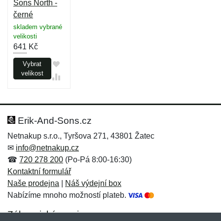
Sons North -
černé
skladem vybrané
velikosti
641
Kč
Vybrat
velikost
Erik-And-Sons.cz
Netnakup s.r.o., Tyršova 271, 43801 Žatec
✉
info@netnakup.cz
☎
720 278 200
(Po-Pá 8:00-16:30)
Kontaktní formulář
Naše prodejna
|
Náš výdejní box
Nabízíme mnoho možností plateb.
Zákaznický servis