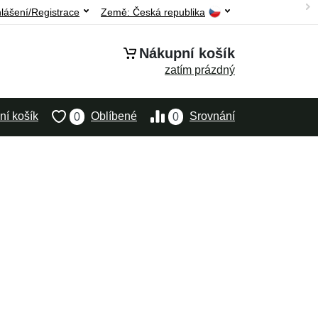
hlášení/Registrace
Země:
Česká republika
Nákupní košík
zatím prázdný
í košík
Oblíbené
Srovnání
0
0