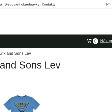
ba
Sledování objednávky
Kontakty
Při
Nákupn
0
Erik and Sons Lev
k and Sons Lev