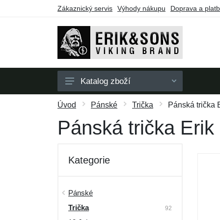
Zákaznický servis
Výhody nákupu
Doprava a plat
Katalog zboží
Pánské
Úvod
Pánské
Trička
Pánská trička 
Dámské
Pánská trička Eri
Doplňky
Dárkové poukazy
Kategorie
Výprodej
Pánské
Trička
92