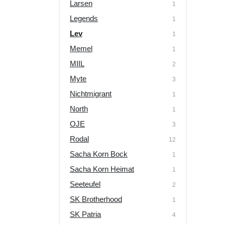
Larsen
1
Legends
1
Lev
1
Memel
1
MIIL
2
Myte
3
Nichtmigrant
1
North
1
OJE
3
Rodal
12
Sacha Korn Bock
1
Sacha Korn Heimat
1
Seeteufel
2
SK Brotherhood
1
SK Patria
4