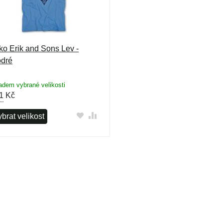
iko Erik and Sons Lev -
dré
adem vybrané velikosti
1
Kč
brat velikost