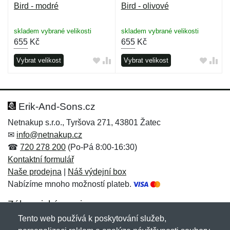
Bird - modré
Bird - olivové
skladem vybrané velikosti
skladem vybrané velikosti
655
Kč
655
Kč
Vybrat velikost
Vybrat velikost
Erik-And-Sons.cz
Netnakup s.r.o., Tyršova 271, 43801 Žatec
✉
info@netnakup.cz
☎
720 278 200
(Po-Pá 8:00-16:30)
Kontaktní formulář
Naše prodejna
|
Náš výdejní box
Nabízíme mnoho možností plateb.
Zákaznický servis
Tento web používá k poskytování služeb,
Novinky emailem