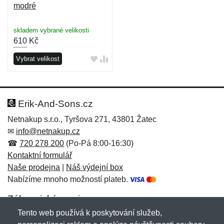
modré
skladem vybrané velikosti
610
Kč
Vybrat velikost
Erik-And-Sons.cz
Netnakup s.r.o., Tyršova 271, 43801 Žatec
✉
info@netnakup.cz
☎
720 278 200
(Po-Pá 8:00-16:30)
Kontaktní formulář
Naše prodejna
|
Náš výdejní box
Nabízíme mnoho možností plateb.
Zákaznický servis
Tento web používá k poskytování služeb,
Novinky emailem