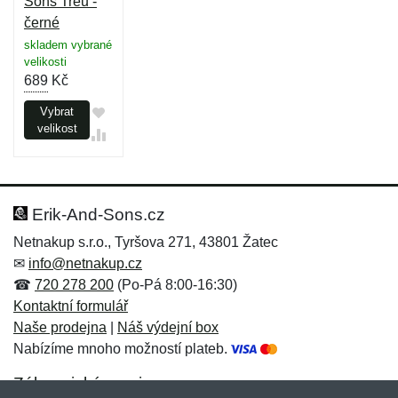
Sons Treu -
černé
skladem vybrané
velikosti
689
Kč
Vybrat
velikost
Erik-And-Sons.cz
Netnakup s.r.o., Tyršova 271, 43801 Žatec
✉
info@netnakup.cz
☎
720 278 200
(Po-Pá 8:00-16:30)
Kontaktní formulář
Naše prodejna
|
Náš výdejní box
Nabízíme mnoho možností plateb.
Zákaznický servis